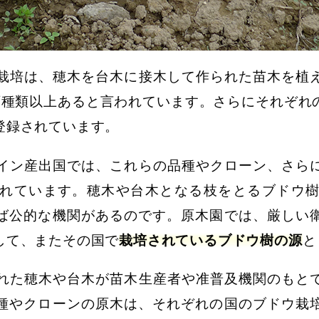
栽培は、穂木を台木に接木して作られた苗木を植
万種類以上あると言われています。さらにそれぞれ
登録されています。
イン産出国では、これらの品種やクローン、さら
れています。穂木や台木となる枝をとるブドウ
ば公的な機関があるのです。原木園では、厳しい
して、またその国で
栽培されているブドウ樹の源
と
れた穂木や台木が苗木生産者や准普及機関のもと
種やクローンの原木は、それぞれの国のブドウ栽