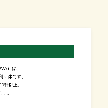
称JVA）は、
営利団体です。
00軒以上。
ます。