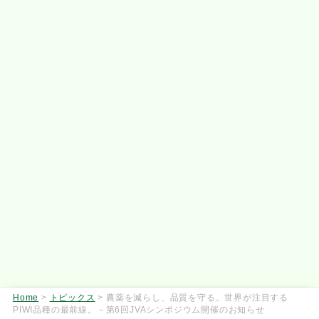
Home
>
トピックス
>
農薬を減らし、品質を守る。世界が注目する
PIWI品種の最前線。－第6回JVAシンポジウム開催のお知らせ