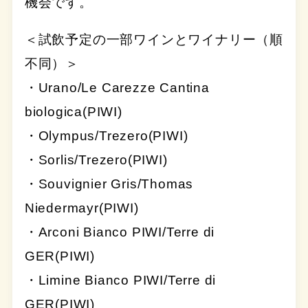
機会です。
＜試飲予定の一部ワインとワイナリー（順
不同）＞
・Urano/Le Carezze Cantina
biologica(PIWI)
・Olympus/Trezero(PIWI)
・Sorlis/Trezero(PIWI)
・Souvignier Gris/Thomas
Niedermayr(PIWI)
・Arconi Bianco PIWI/Terre di
GER(PIWI)
・Limine Bianco PIWI/Terre di
GER(PIWI)