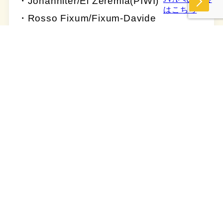
・Johanniter/El Zeremia(PIWI)
はこちら
・Rosso Fixum/Fixum-Davide
Busetti(PIWI)
・Rebiniter/Rebivini (ex Okutuga Sonia)
(PIWI)
・Rebimantis/ Rebivini (ex Okutuga
Sonia)(PIWI)
・Take it easy/Lavis winery(PIWI)
・Pinot Iskra/Pieropan(PIWI)
・name: 8 8 18/Sara Meneguz,(PIWI)
・Bacmor/Sartori Organic Farm.(PIWI)
・Soreli/Da Pieri(PIWI)
・Pievica2024/詳細待ち(PIWI)